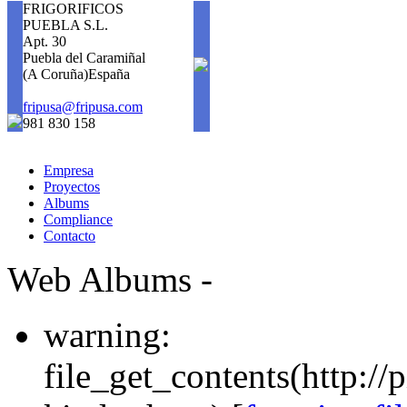
FRIGORIFICOS
PUEBLA S.L.
Apt. 30
Puebla del Caramiñal
(A Coruña)España
fripusa@fripusa.com
981 830 158
Empresa
Proyectos
Albums
Compliance
Contacto
Web Albums -
warning:
file_get_contents(http://